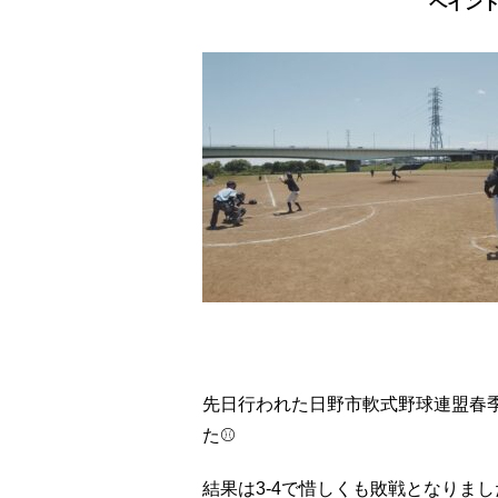
ペイント
先日行われた日野市軟式野球連盟春季
た⚾
結果は3-4で惜しくも敗戦となりま