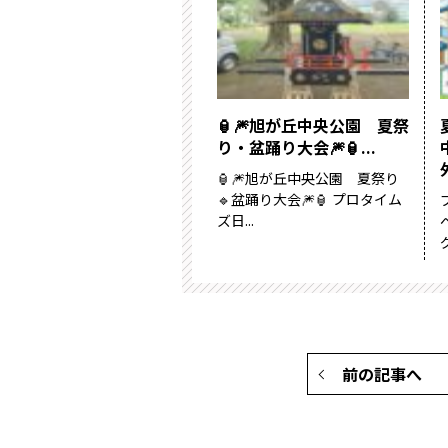
🏮🎆旭が丘中央公園 夏祭
り・盆踊り大会🎆🏮...
🏮🎆旭が丘中央公園 夏祭り
🔹盆踊り大会🎆🏮 プロタイム
ズ日...
グ
前の記事へ