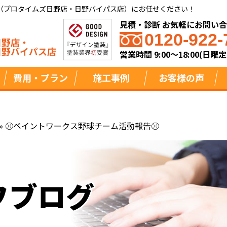
（プロタイムズ日野店・日野バイパス店）にお任せください！
見積・診断 お気軽にお問い
0120-922-
日野店・
日野バイパス店
営業時間 9:00～18:00(日曜定
費用・プラン
施工事例
お客様の声
»
⚾ペイントワークス野球チーム活動報告⚾
フブログ