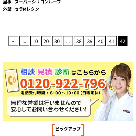
屋根 : スーパーシリコンルーフ
外壁 : セラMレタン
«
...
10
20
30
...
38
39
40
41
42
[
]
ピックアップ