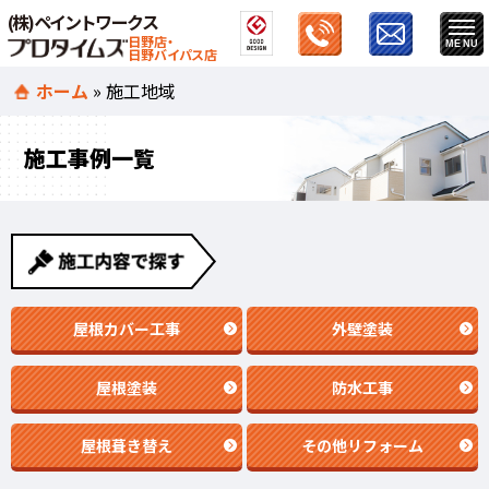
(株)ペイントワークス
日野店・
日野バイパス店
ホーム
»
施工地域
施工事例一覧
屋根カバー工事
外壁塗装
屋根塗装
防水工事
屋根葺き替え
その他リフォーム