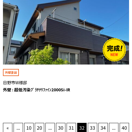
外壁塗装
日野市W様邸
外壁 : 超低汚染ﾌﾟﾗﾁﾅﾘﾌｧｲﾝ2000Si-IR
«
...
10
20
...
30
31
32
33
34
...
40