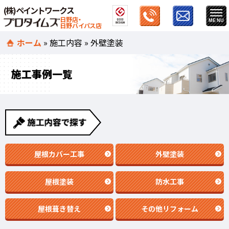
(株)ペイントワークス
日野店・
日野バイパス店
ホーム
»
施工内容
»
外壁塗装
施工事例一覧
屋根カバー工事
外壁塗装
屋根塗装
防水工事
屋根葺き替え
その他リフォーム