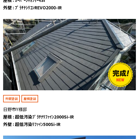
外壁 : ﾌﾟﾗﾁﾅｼﾘｺﾝREVO2000-IR
外壁塗装
屋根塗装
日野市Y様邸
屋根 : 超低汚染ﾌﾟﾗﾁﾅﾘﾌｧｲﾝ2000Si-IR
外壁 : 超低汚染ﾘﾌｧｲﾝ500Si-IR