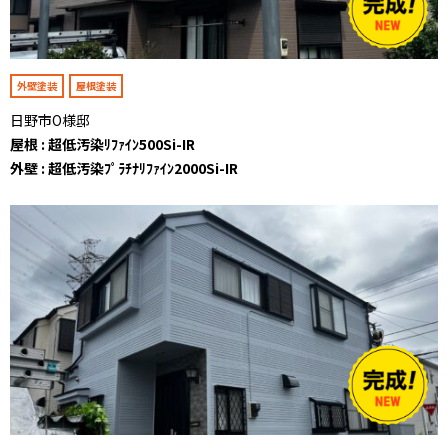
外壁塗装
屋根塗装
日野市O様邸
屋根 : 超低汚染ﾘﾌｧｲﾝ500Si-IR
外壁 : 超低汚染ﾌﾟﾗﾁﾅﾘﾌｧｲﾝ2000Si-IR