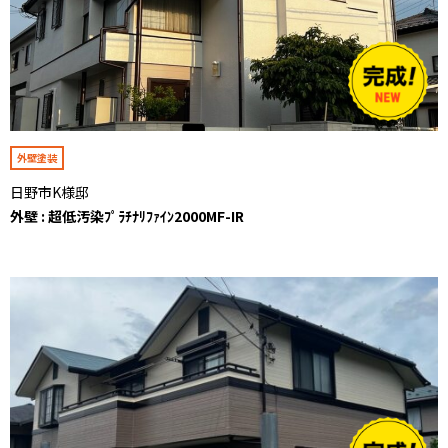
外壁塗装
日野市K様邸
外壁 : 超低汚染ﾌﾟﾗﾁﾅﾘﾌｧｲﾝ2000MF-IR