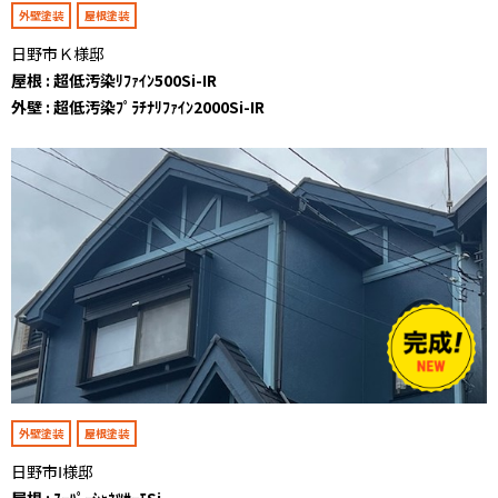
外壁塗装
屋根塗装
日野市Ｋ様邸
屋根 : 超低汚染ﾘﾌｧｲﾝ500Si-IR
外壁 : 超低汚染ﾌﾟﾗﾁﾅﾘﾌｧｲﾝ2000Si-IR
外壁塗装
屋根塗装
日野市Ⅰ様邸
屋根 : ｽｰﾊﾟｰｼｬﾈﾂｻｰﾓSi