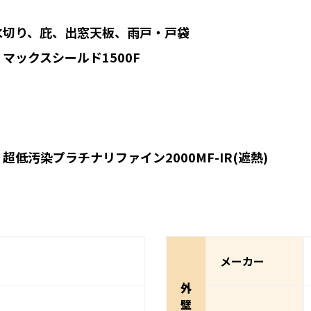
り、庇、出窓天板、雨戸・戸袋
クスシールド1500F
染プラチナリファイン2000MF-IR(遮熱)
メーカー
外
壁